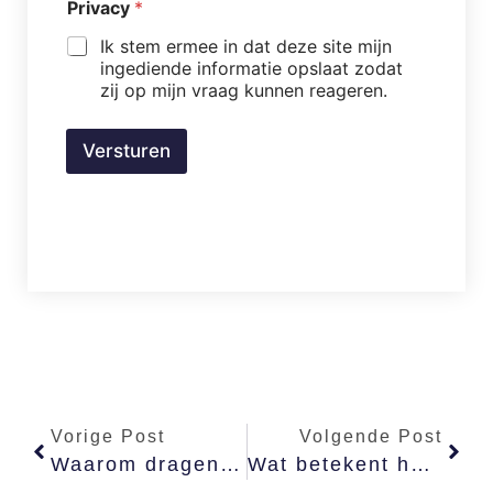
Privacy
*
Ik stem ermee in dat deze site mijn
ingediende informatie opslaat zodat
zij op mijn vraag kunnen reageren.
Versturen
Vorige Post
Volgende Post
Waarom dragen de herders het eerstgeboorterecht met zich mee?
Wat betekent het stofhappen van de slang, het zalig worden van de barende vrouw en de zwetende man?